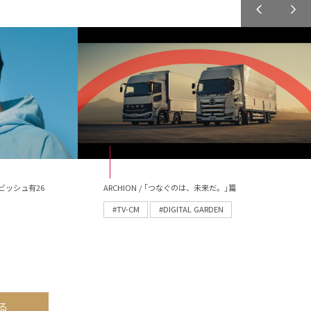
ビッシュ有26
ARCHION / ｢つなぐのは、未来だ。｣篇
#TV-CM
#DIGITAL GARDEN
る