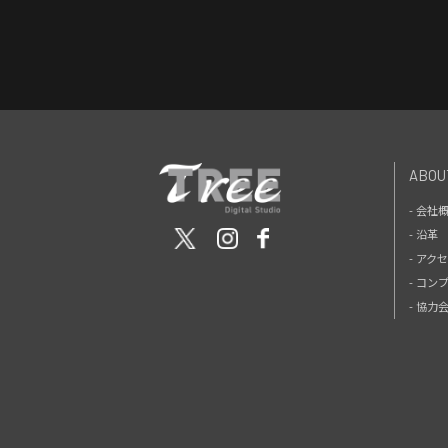
ABOU
- 会社
- 沿革
- アク
- コン
- 協