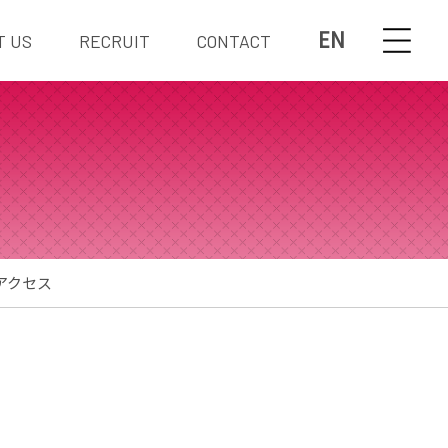
EN
T US
RECRUIT
CONTACT
アクセス