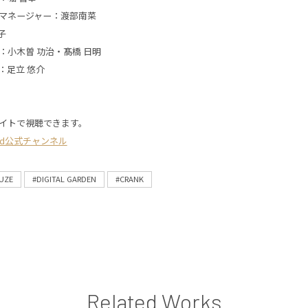
マネージャー：渡部南菜
子
：
小木曽 功治
・髙橋 日明
：足立 悠介
イトで視聴できます。
yond公式チャンネル
UZE
#DIGITAL GARDEN
#CRANK
Related Works