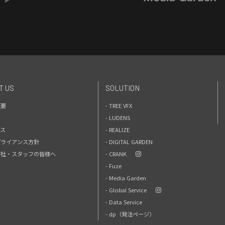
T US
SOLUTION
概要
- TREE VFX
- LUDENS
セス
- REALIZE
プライアンス方針
- DIGITAL GARDEN
力会社・スタッフの皆様へ
- CRANK
- Fuze
- Media Garden
- Global Service
- Data Service
- dp（発注ページ）