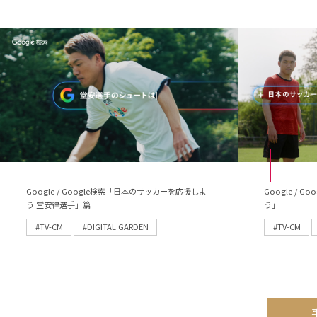
Google / Google検索「日本のサッカーを応援しよ
Google /
う 堂安律選手」篇
う」
#TV-CM
#DIGITAL GARDEN
#TV-CM