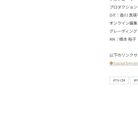
プロダクション
DIT：香川 真璃
オンライン編集
グレーディング
MA：橋本 裕子
以下のリンクサ
◆Squad be
#TV-CM
#F