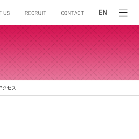
EN
T US
RECRUIT
CONTACT
アクセス