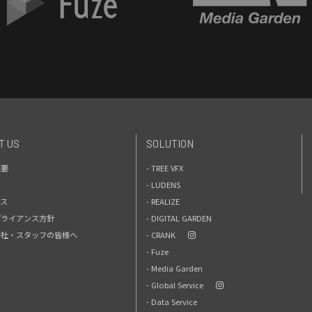
T US
SOLUTION
概要
- TREE VFX
- LUDENS
セス
- REALIZE
プライアンス方針
- DIGITAL GARDEN
力会社・スタッフの皆様へ
- CRANK
- Fuze
- Media Garden
- Global Service
- Data Service