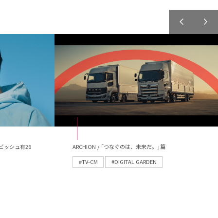
ビッシュ有26
ARCHION / ｢つなぐのは、未来だ。｣篇
#TV-CM
#DIGITAL GARDEN