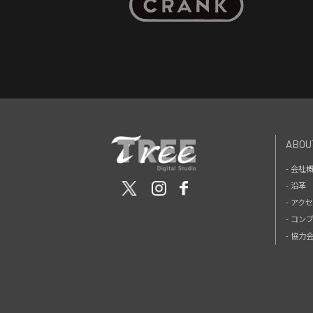
ABOU
- 会社
- 沿革
- アク
- コン
- 協