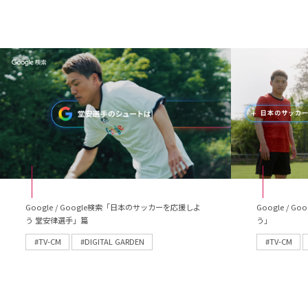
Google / Google検索「日本のサッカーを応援しよ
Google /
う 堂安律選手」篇
う」
#TV-CM
#DIGITAL GARDEN
#TV-CM