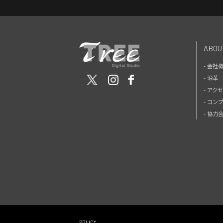
ABOU
- 会社
- 沿革
- アク
- コン
- 協
POLICY