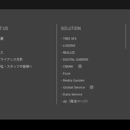
T US
SOLUTION
概要
- TREE VFX
- LUDENS
セス
- REALIZE
プライアンス方針
- DIGITAL GARDEN
力会社・スタッフの皆様へ
- CRANK
- Fuze
- Media Garden
- Global Service
- Data Service
- dp（発注ページ）