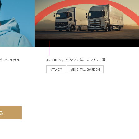
ビッシュ有26
ARCHION / ｢つなぐのは、未来だ。｣篇
#TV-CM
#DIGITAL GARDEN
る