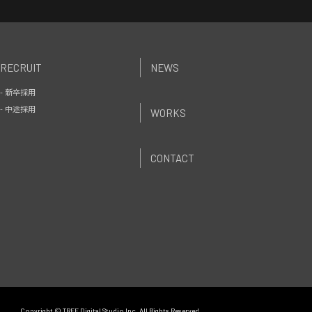
RECRUIT
NEWS
- 新卒採用
- 中途採用
WORKS
CONTACT
Copyright © TREE Digital Studio Inc. All Rights Reserved.