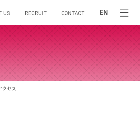
EN
T US
RECRUIT
CONTACT
アクセス