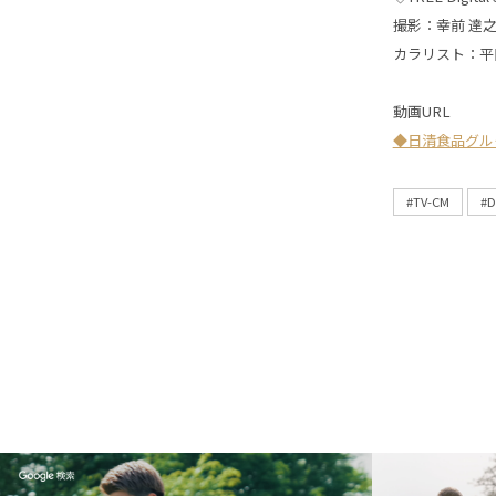
撮影：幸前 達之(C
カラリスト：平
動画URL
◆日清食品グル
#TV-CM
#D