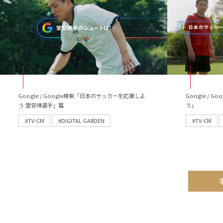
Google / Google検索「日本のサッカーを応援しよ
Google /
う 堂安律選手」篇
う」
#TV-CM
#DIGITAL GARDEN
#TV-CM