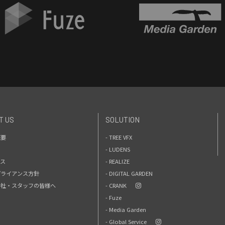
T US
SOLUTION
概要
- TREE VFX
- LUDENS
セス
- REALIZE
プライアンス方針
- DIGITAL GARDEN
力会社・スタッフの皆様へ
- CRANK
- Fuze
- Media Garden
- Global Service