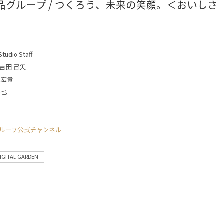
品グループ / つくろう、未来の笑顔。＜おいし
tudio Staff
吉田 宙矢
 宏貴
慎也
ループ公式チャンネル
IGITAL GARDEN