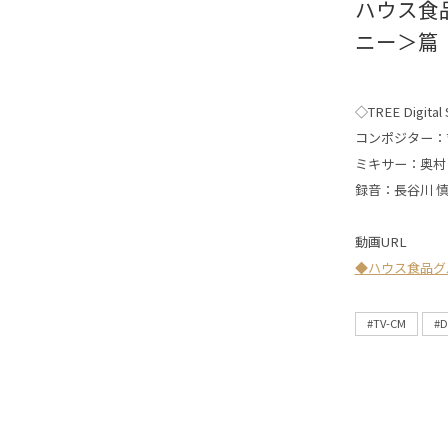
ハウス食
ニー＞篇
◇TREE Digital S
コンポジター：
ミキサー：奥村
録音：長谷川 
動画URL
◆ハウス食品グ
#TV-CM
#D