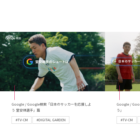
Google / Google検索「日本のサッカーを応援しよ
Google /
う 堂安律選手」篇
う」
#TV-CM
#DIGITAL GARDEN
#TV-CM