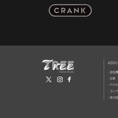
ABOU
- 会社
- 沿革
- アク
- コン
- 協