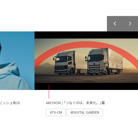
ビッシュ有26
ARCHION / ｢つなぐのは、未来だ。｣篇
#TV-CM
#DIGITAL GARDEN