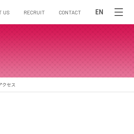
EN
T US
RECRUIT
CONTACT
アクセス