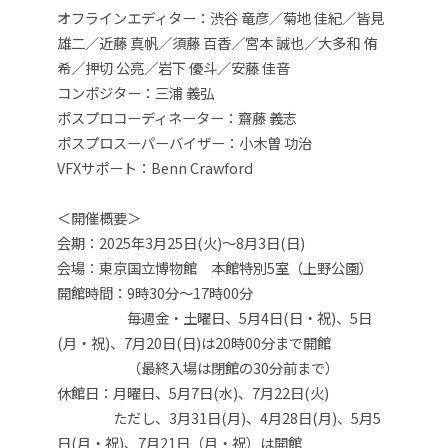
オフラインエディター：渋谷 竜彦／菊地 佳紀／皆見
雄二／近藤 真帆／須藤 百香／宮本 誠也／大多和 侑
希／押切 公亮／岩下 優斗／安藤 佳音
コンポジター：三浦 義弘
ポスプロコーディネーター：齋藤 義志
ポスプロスーパーバイザー：小木曽 功治
VFXサポート：Benn Crawford
＜開催概要＞
会期：2025年3月25日(火)〜8月3日(日)
会場：東京国立博物館 本館特別5室（上野公園）
開館時間：9時30分～17時00分
毎週金・土曜日、5月4日(日・祝)、5日
(月・祝)、7月20日(日)は20時00分まで開館
（最終入場は閉館の30分前まで）
休館日：月曜日、5月7日(水)、7月22日(火)
ただし、3月31日(月)、4月28日(月)、5月5
日(月・祝)、7月21日（月・祝）は開館