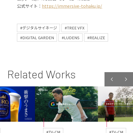
公式サイト：
https://immersive-tohaku.jp/
#デジタルサイネージ
#TREE VFX
#DIGITAL GARDEN
#LUDENS
#REALIZE
Related Works
#TV-CM
#TV-CM