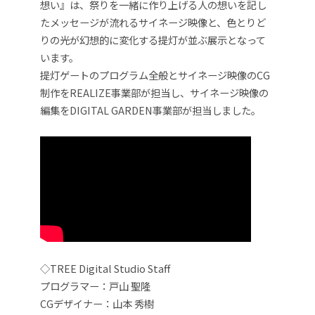
想い』は、
祭りを一緒に作り上げる人の想いを記し
たメッセージが流れる
サイネージ映像と、色とりど
りの光が幻想的に変化する提灯が並ぶ展示となって
います。
提灯ゲートのプログラム全般と
サイネージ
映像のCG
制作をREALIZE事業部が担当し、
サイネージ
映像の
編集をDIGITAL GARDEN事業部が担当しました。
◇TREE Digital Studio Staff
プログラマー：戸山 聖隆
CGデザイナー：山本 秀樹