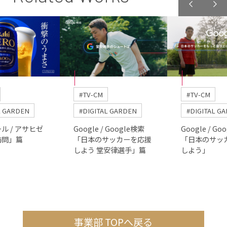
#TV-CM
#TV-CM
L GARDEN
#DIGITAL GARDEN
#DIGITAL G
ル / アサヒゼ
Google / Google検索
Google / Go
訪問」篇
「日本のサッカーを応援
「日本のサッ
しよう 堂安律選手」篇
しよう」
事業部 TOPへ戻る