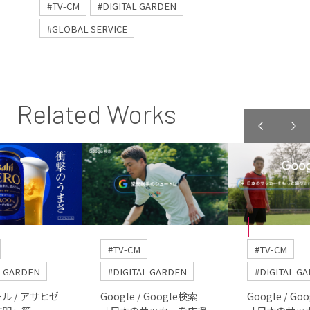
#TV-CM
#DIGITAL GARDEN
#GLOBAL SERVICE
Related Works
#TV-CM
#TV-CM
L GARDEN
#DIGITAL GARDEN
#DIGITAL G
ル / アサヒゼ
Google / Google検索
Google / Go