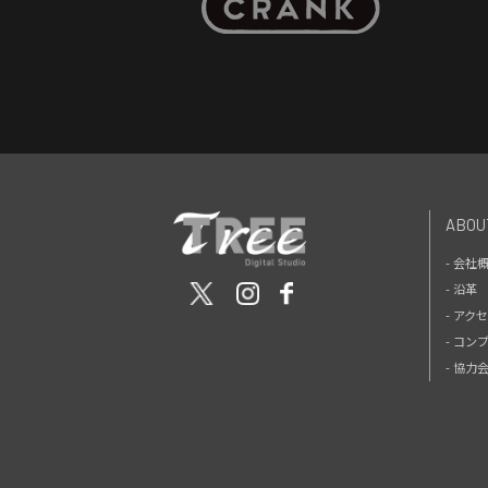
ABOU
- 会社
- 沿革
- アク
- コン
- 協