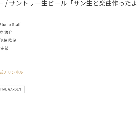
ー / サントリー生ビール「サン生と楽曲作った
tudio Staff
立 悠介
伊藤 隆倫
 実希
式チャンネル
GITAL GARDEN