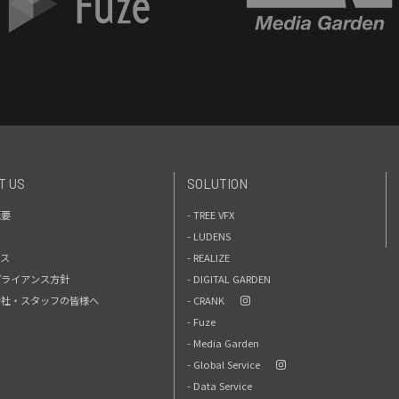
T US
SOLUTION
概要
- TREE VFX
- LUDENS
セス
- REALIZE
プライアンス方針
- DIGITAL GARDEN
力会社・スタッフの皆様へ
- CRANK
- Fuze
- Media Garden
- Global Service
- Data Service