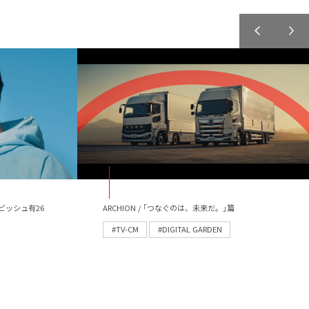
ビッシュ有26
ARCHION / ｢つなぐのは、未来だ。｣篇
#TV-CM
#DIGITAL GARDEN