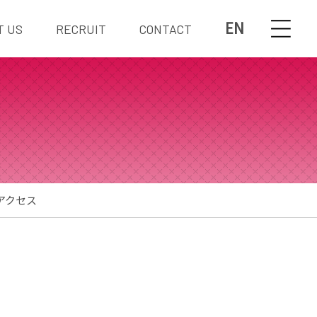
EN
T US
RECRUIT
CONTACT
アクセス