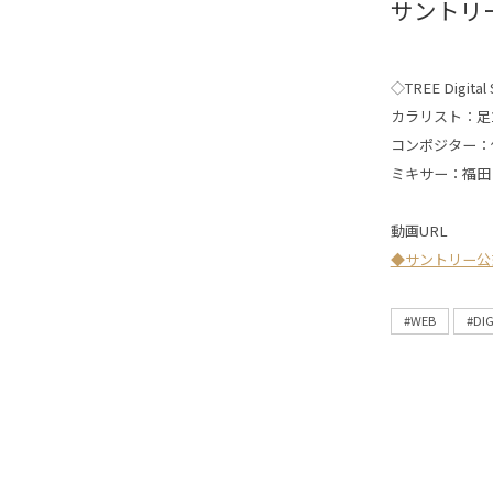
サントリ
◇TREE Digital S
カラリスト：足
コンポジター：
ミキサー：福田
動画URL
◆サントリー公
#WEB
#DI