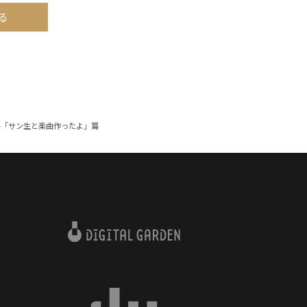
る
ール「サン生と楽曲作ったよ」篇