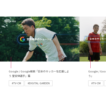
Google / Google検索「日本のサッカーを応援しよ
Google /
う 堂安律選手」篇
う」
#TV-CM
#DIGITAL GARDEN
#TV-CM