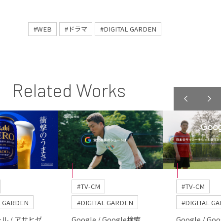
#WEB
#ドラマ
#DIGITAL GARDEN
Related Works
#TV-CM
#TV-CM
L GARDEN
#DIGITAL GARDEN
#DIGITAL G
ル / アサヒゼ
Google / Google検索
Google / Go