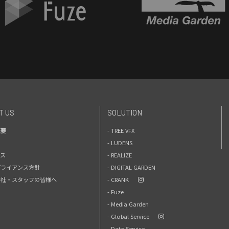
T US
SOLUTION
概要
- TREE VFX
- LUDENS
セス
- REALIZE
プライアンス方針
- DIGITAL GARDEN
力会社・スタッフの皆様へ
- CRANK
- Fuze
- Media Garden
- Global Service
- Data Service