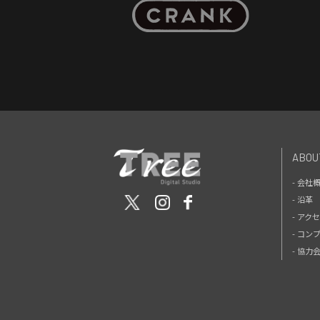
ABOU
- 会社
- 沿革
- アク
- コン
- 協