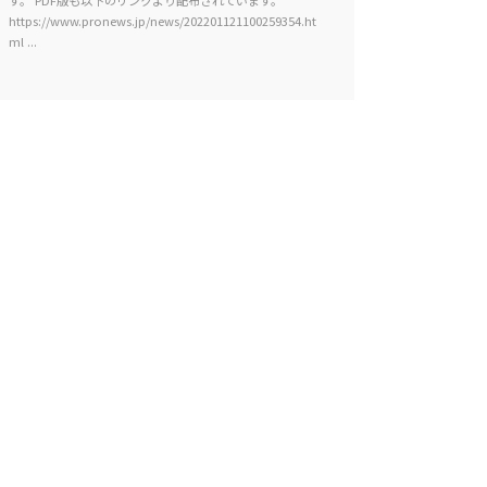
https://www.pronews.jp/news/202201121100259354.ht
ml ...