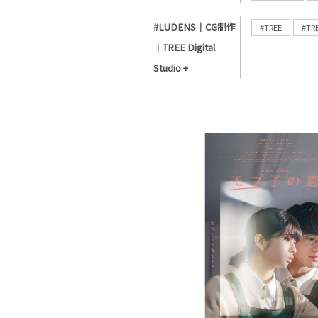
#LUDENS｜CG制作
#TREE
#TR
｜TREE Digital
Studio +