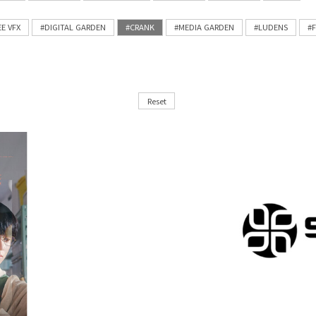
EE VFX
#DIGITAL GARDEN
#CRANK
#MEDIA GARDEN
#LUDENS
#
Reset