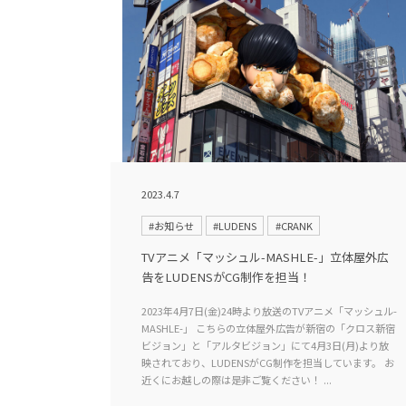
2023.4.7
#お知らせ
#LUDENS
#CRANK
TVアニメ「マッシュル-MASHLE-」立体屋外広
告をLUDENSがCG制作を担当！
2023年4月7日(金)24時より放送のTVアニメ「マッシュル-
MASHLE-」 こちらの立体屋外広告が新宿の「クロス新宿
ビジョン」と「アルタビジョン」にて4月3日(月)より放
映されており、LUDENSがCG制作を担当しています。 お
近くにお越しの際は是非ご覧ください！ ...