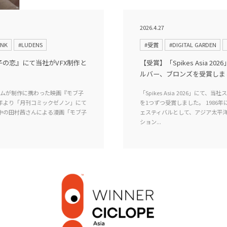
2026.4.27
ANK
#LUDENS
#受賞
#DIGITAL GARDEN
ブ子の恋』にて当社がVFX制作と
【受賞】「Spikes Asia
ルバー、ブロンズを受賞しま
Xチームが制作に携わった映画『モブ子
「Spikes Asia 2026」
17年より「月刊コミックゼノン」にて
を1つずつ受賞しました。 1986年
中の田村茜さんによる漫画「モブ子
ェスティバルとして、アジア太平
ション...