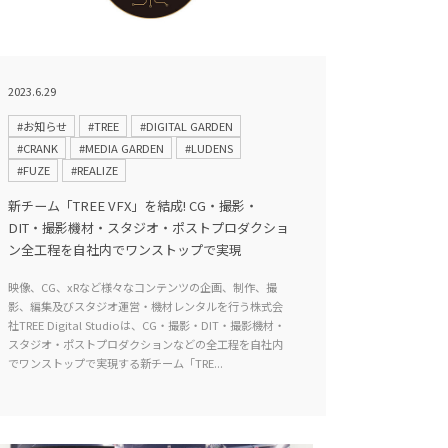
2023.6.29
#お知らせ
#TREE
#DIGITAL GARDEN
#CRANK
#MEDIA GARDEN
#LUDENS
#FUZE
#REALIZE
新チーム「TREE VFX」を結成! CG・撮影・
DIT・撮影機材・スタジオ・ポストプロダクショ
ン全工程を自社内でワンストップで実現
映像、CG、xRなど様々なコンテンツの企画、制作、撮
影、編集及びスタジオ運営・機材レンタルを行う株式会
社TREE Digital Studioは、CG・撮影・DIT・撮影機材・
スタジオ・ポストプロダクションなどの全工程を自社内
でワンストップで実現する新チーム「TRE...