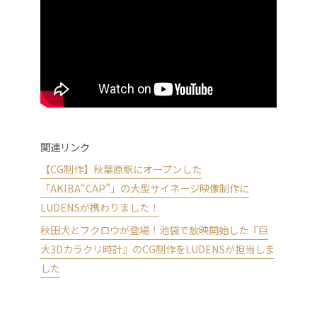
関連リンク
【CG制作】秋葉原駅にオープンした
「AKIBA“CAP”」の大型サイネージ映像制作に
LUDENSが携わりました！
秋田犬とフクロウが登場！池袋で放映開始した『巨
大3Dカラクリ時計』のCG制作をLUDENSが担当しま
した