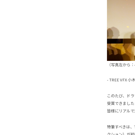
（写真左から：
- TREE VFX 小
このたび、ドラマ
受賞できました
皆様にリアルで
特筆すべきは、TR
クション）が初