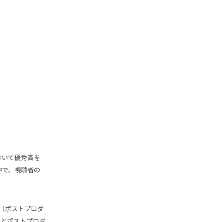
において優秀賞を
中で、視聴者の
事業部（ポストプロダ
Gとポストプロダ