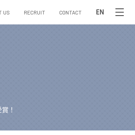
EN
T US
RECRUIT
CONTACT
で受賞！