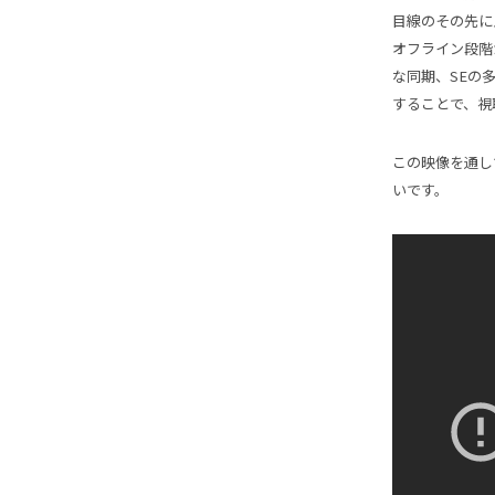
目線のその先に
オフライン段階
な同期、
SE
の
することで、視
この映像を通し
いです。