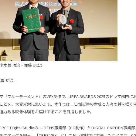
小木曽 功治・佐藤 昭宏）
木曽 功治 -
『ブルーモーメント』のVFX制作で、JPPA AWARDS 2025のドラマ部門
ことを、大変光栄に思います。​本作では、自然災害の脅威と人々の絆を描く
迫力ある映像体験をお届けすることを目指しました。​
EE Digital StudioのLUDENS事業部（CG制作）とDIGITAL GARDEN
めてタッグを組み、「TREE VFX」としてドラマ制作に参画したことです。​C