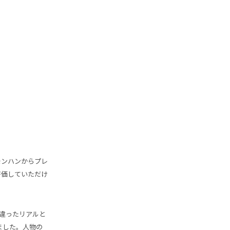
モンハンからプレ
評価していただけ
違ったリアルと
ました。人物の