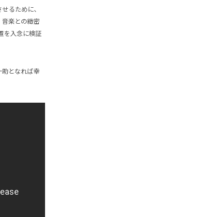
させるために、
、音楽との緻密
置を入念に検証
一助となれば幸