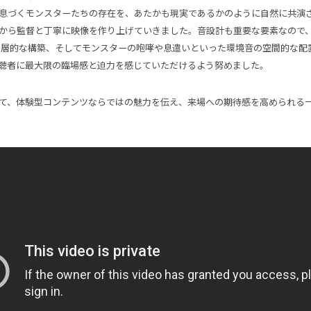
息づくモンスターたちの存在を、あたかも現実であるかのように自然に共演
から監督と丁寧に映像を作り上げていきました。音設計も重要な要素なので
多層的な構築、そしてモンスターの咆哮や息遣いといった環境音の空間的な配
聴者に最大限の臨場感と迫力を感じていただけるよう努めました。
て、体験型コンテンツならではの魅力を伝え、来場への期待感を高められる