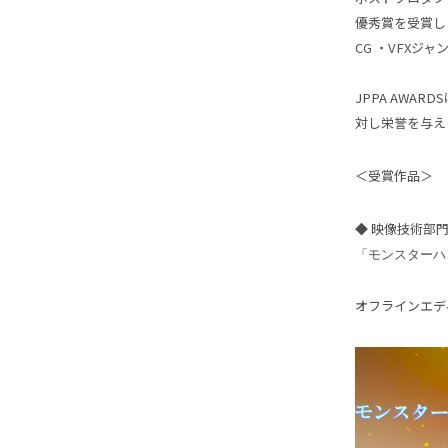
優秀賞を受賞し
CG ・VFXジ
JPPA AW
対し栄誉を与え
＜受賞作品＞
◆ 映像技術部門 
「モンスターハ
オフラインエデ