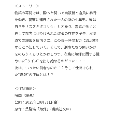
＜ストーリー＞
物語の幕開けは、酔った勢いで自販機と店員に暴行
を働き、警察に連行された一人の謎の中年男。彼は
自らを「スズキタゴサク」と名乗り、霊感が働くと
称して都内に仕掛けられた爆弾の存在を予告。秋葉
原での爆破を皮切りに、この後一時間おきに3回爆発
すると予知していく。そして、刑事たちの問いかけ
をのらりくらりとかわしつつ、次第に爆弾に関する謎
めいた"クイズ"を出し始めるのだった・・・
彼は、いったい何者なのか！？そして仕掛けられ
た"爆弾"の正体とは！？
＜作品概要＞
映画『爆弾』
公開：2025年10月31日(金)
原作：
呉勝浩「爆弾」(講談社文庫)