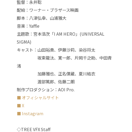
監督：
永井聡
配給：ワーナー・ブラザース映画
脚本：
八津弘幸、山浦雅大
音楽：
Yaffle
主題歌：
宮本浩次「I AM HERO」(UNIVERSAL
SIGMA)
キャスト：
山田裕貴、伊藤沙莉、染谷将太
坂東龍汰、寛一郎、片岡千之助、中田青
渚
加藤雅也、正名僕蔵、夏川結衣
渡部篤郎、佐藤二朗
制作プロダクション：AOI Pro.
■ オフィシャルサイト
■ X
■ Instagram
◇TREE VFX Staff