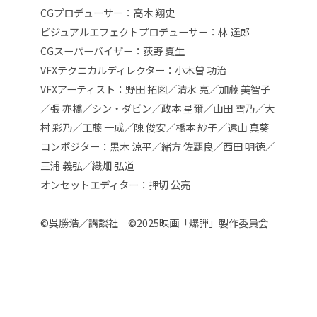
CGプロデューサー：
高木 翔史
ビジュアルエフェクトプロデューサー：林 達郎
CGスーパーバイザー：荻野 夏生
VFXテクニカルディレクター：小木曽 功治
VFXアーティスト：野田 拓図／清水 亮／加藤 美智子
／張 亦橋／シン・ダビン／政本 星爾／山田 雪乃／大
村 彩乃／工藤 一成／陳 俊安／橋本 紗子／遠山 真葵
コンポジター：黒木 涼平／緒方 佐覇良／西田 明徳／
三浦 義弘／織畑 弘道
オンセットエディター：押切 公亮
©呉勝浩／講談社 ©2025映画「爆弾」製作委員会