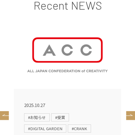
Recent NEWS
2025.10.27
2
#お知らせ
#受賞
#DIGITAL GARDEN
#CRANK