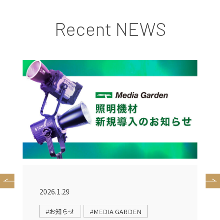
Recent NEWS
2026.1.29
2
#お知らせ
#MEDIA GARDEN