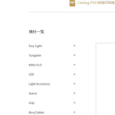
Catalog PDF
(両⾯印刷推
機材⼀覧
Day Light
Tungsten
KINO FLO
LED
Light Accessory
Stand
Grip
Box/Cables