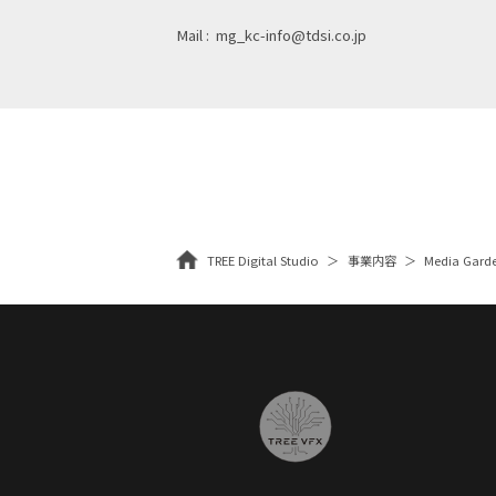
Mail :
mg_kc-info@tdsi.co.jp
TREE Digital Studio
事業内容
Media Ga