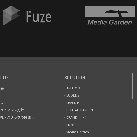
T US
SOLUTION
概要
- TREE VFX
- LUDENS
セス
- REALIZE
プライアンス方針
- DIGITAL GARDEN
力会社・スタッフの皆様へ
- CRANK
- Fuze
- Media Garden