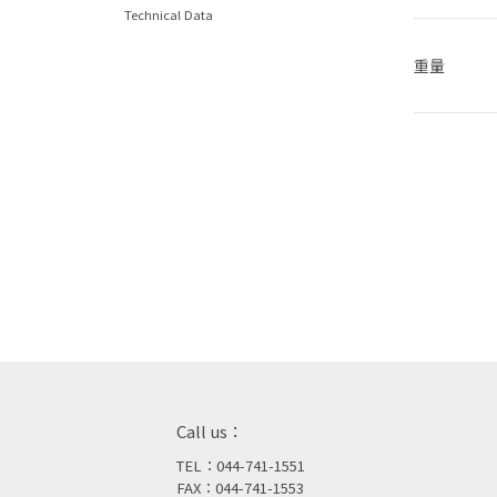
Technical Data
重量
Call us：
TEL：044-741-1551
FAX：044-741-1553