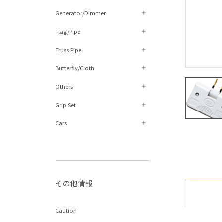
Generator/Dimmer
Flag/Pipe
Truss Pipe
Butterfly/Cloth
Others
Grip Set
Cars
その他情報
Caution