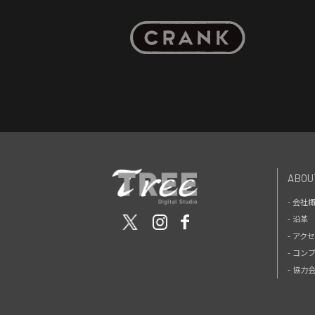
ABOU
- 会社
- 沿革
- アク
- コン
- 協