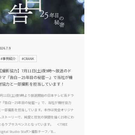
026.7.9
#事例紹介
#CRANK
【撮影協力】7月11日(土)夜9時〜放送のド
ラマ『告白－25年目の秘密－』で当社が機
材協力と一部撮影を担当しています！
7月11日(土)夜9時より放送開始の日本テレビ系ドラ
マ『告白－25年目の秘密－』で、当社が機材協力
と一部撮影を担当しています。本作は完全オリジナ
ルストーリーで、純愛と狂気の狭間を描く25年にわ
たるラブサスペンスとなっています。 ＜TREE
igital Studio Staff＞撮影チーフ／B...