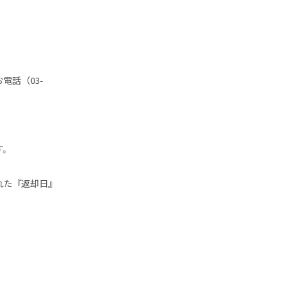
電話（03-
す。
れた『返却日』