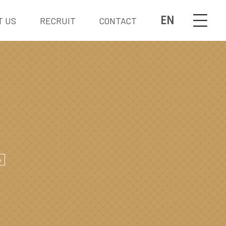
EN
T US
RECRUIT
CONTACT
e