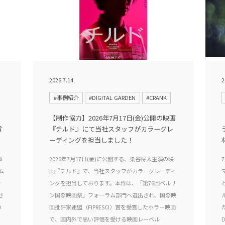
2026.7.14
2
#事例紹介
#DIGITAL GARDEN
#CRANK
【制作協力】2026年7月17日(金)公開の映画
賞
『チルド』にて当社スタッフがカラーグレ
ーディングを担当しました！
事
2026年7月17日(金)に公開する、染谷将太主演の映
ム
画『チルド』で、当社スタッフがカラーグレーディ
を
ングを担当しております。本作は、「第76回ベルリ
さ
ン国際映画祭」フォーラム部門へ選出され、国際映
の
画批評家連盟（FIPRESCI）賞を受賞したホラー映画
で、国内外で高い評価を受ける映画レーベル
D