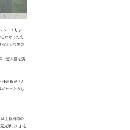
送でスタートしま
実らなかった恋
ける壮大な愛の
演で恋人役を演
ル・仲宗根泉さん
年がたった今も
ィは上位機種の
内蔵光学式）」を