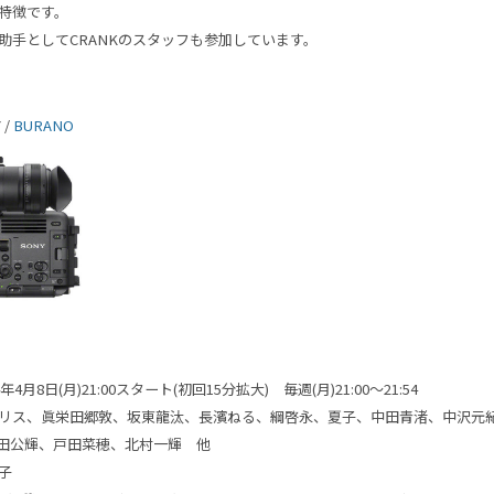
特徴です。
助手としてCRANKのスタッフも参加しています。
 /
BURANO
24年4月8日(月)21:00スタート(初回15分拡大)
毎週(月)21:00～21:54
リス、眞栄田郷敦、坂東龍汰、長濱ねる、綱啓永、夏子、中田青渚、中沢元紀
 前田公輝、戸田菜穂、北村一輝 他
子