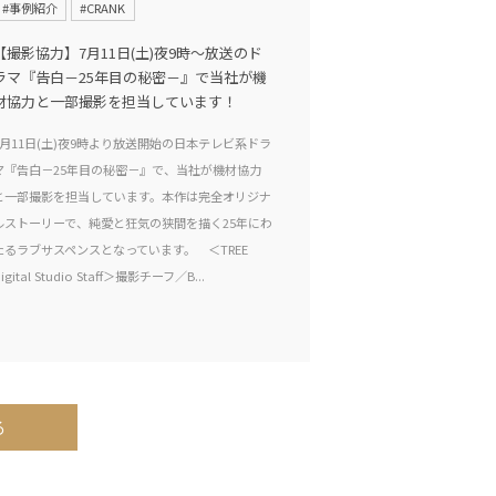
#事例紹介
#CRANK
【撮影協力】7月11日(土)夜9時〜放送のド
ラマ『告白－25年目の秘密－』で当社が機
材協力と一部撮影を担当しています！
7月11日(土)夜9時より放送開始の日本テレビ系ドラ
マ『告白－25年目の秘密－』で、当社が機材協力
と一部撮影を担当しています。本作は完全オリジナ
ルストーリーで、純愛と狂気の狭間を描く25年にわ
たるラブサスペンスとなっています。 ＜TREE
igital Studio Staff＞撮影チーフ／B...
る