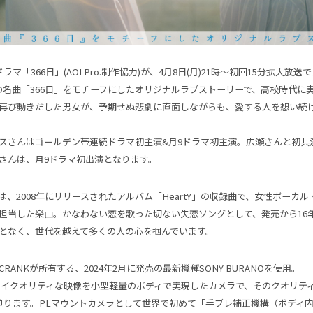
ラマ「366日」(AOI Pro.制作協力)が、4月8日(月)21時～初回15分拡大放
Yの名曲「366日」をモチーフにしたオリジナルラブストーリーで、高校時代に
再び動きだした男女が、予期せぬ悲劇に直面しながらも、愛する人を想い続
スさんはゴールデン帯連続ドラマ初主演&月9ドラマ初主演。広瀬さんと初共
さんは、月9ドラマ初出演となります。
」は、2008年にリリースされたアルバム「HeartY」の収録曲で、女性ボーカ
担当した楽曲。かなわない恋を歌った切ない失恋ソングとして、発売から16
となく、世代を越えて多くの人の心を掴んでいます。
RANKが所有する、2024年2月に発売の最新機種SONY BURANOを使用。
、ハイクオリティな映像を小型軽量のボディで実現したカメラで、そのクオリテ
 8Kに迫ります。PLマウントカメラとして世界で初めて「手ブレ補正機構（ボディ