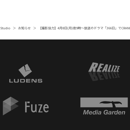
 Studio
お知らせ
【撮影協力】4月8日(月)夜9時〜放送のドラマ「366日」でCR