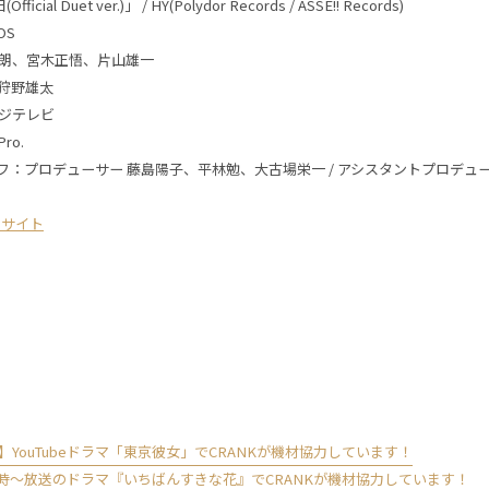
icial Duet ver.)」 / HY(Polydor Records / ASSE!! Records)
OS
朗、宮木正悟、片山雄一
狩野雄太
ジテレビ
ro.
スタッフ：プロデューサー 藤島陽子、平林勉、大古場栄一 / アシスタントプロデュ
ルサイト
YouTubeドラマ「東京彼女」でCRANKが機材協力しています！
)22時～放送のドラマ『いちばんすきな花』でCRANKが機材協力しています！