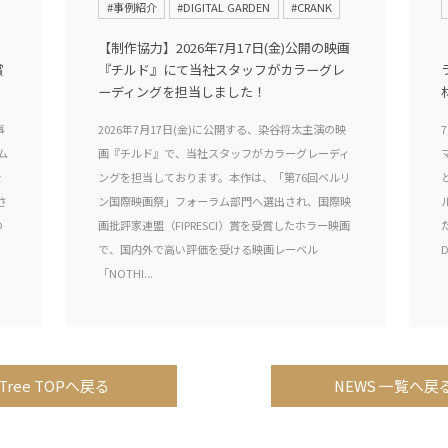
#事例紹介
#DIGITAL GARDEN
#CRANK
【制作協力】2026年7月17日(金)公開の映画
賞
『チルド』にて当社スタッフがカラーグレ
ーディングを担当しました！
事
2026年7月17日(金)に公開する、染谷将太主演の映
ム
画『チルド』で、当社スタッフがカラーグレーディ
を
ングを担当しております。本作は、「第76回ベルリ
さ
ン国際映画祭」フォーラム部門へ選出され、国際映
の
画批評家連盟（FIPRESCI）賞を受賞したホラー映画
で、国内外で高い評価を受ける映画レーベル
D
「NOTHI...
Tree TOPへ戻る
NEWS 一覧へ戻