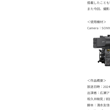
搭載したことも
また今回、撮影
＜使用機材＞
Camera
：SONY
＜作品概要＞
放送日時：
20
出演者：
広瀬ア
和久井映見 /
脚本：
清水友佳