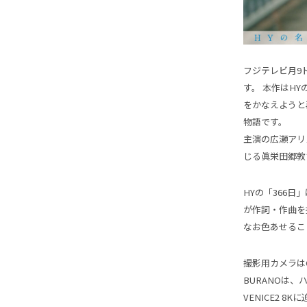
フジテレビ月9ド
す。 本作はH
をかなえようと
物語です。
主演の広瀬アリ
じる眞栄田郷敦
HYの「366日
が作詞・作曲を
なお色あせるこ
撮影用カメラはC
BURANOは
VENICE2