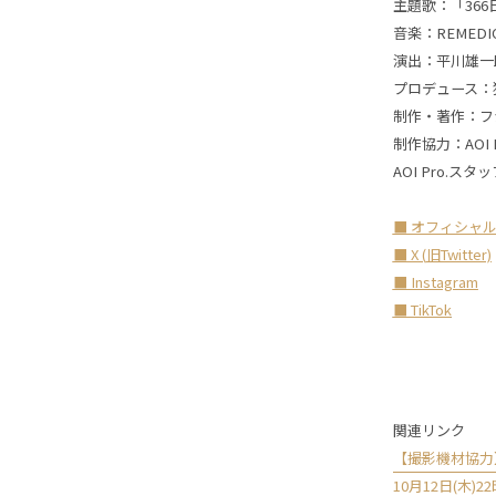
主題歌：「366日(Off
音楽：REMEDI
演出：平川雄一
プロデュース：
制作・著作：フ
制作協力：AOI P
AOI Pro.
■ オフィシャ
■ X (
旧
Twitter)
■ Instagram
■ TikTok
関連リンク
【撮影機材協力】
10月12日(木