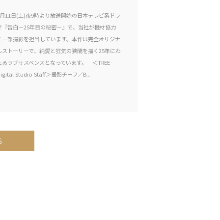
7月11日(土)夜9時より放送開始の日本テレビ系ドラ
マ『告白－25年目の秘密－』で、当社が機材協力
と一部撮影を担当しています。本作は完全オリジナ
ルストーリーで、純愛と狂気の狭間を描く25年にわ
たるラブサスペンスとなっています。 ＜TREE
igital Studio Staff＞撮影チーフ／B...
る