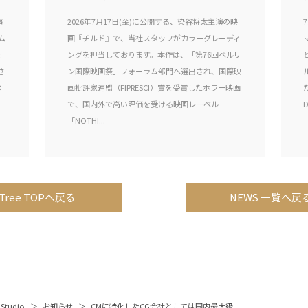
事
2026年7月17日(金)に公開する、染谷将太主演の映
ム
画『チルド』で、当社スタッフがカラーグレーディ
を
ングを担当しております。本作は、「第76回ベルリ
さ
ン国際映画祭」フォーラム部門へ選出され、国際映
の
画批評家連盟（FIPRESCI）賞を受賞したホラー映画
で、国内外で高い評価を受ける映画レーベル
D
「NOTHI...
Tree TOPへ戻る
NEWS 一覧へ戻
 Studio
お知らせ
CMに特化したCG会社としては国内最大級