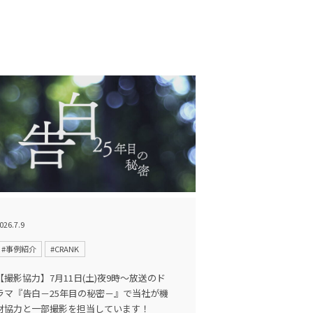
026.7.9
#事例紹介
#CRANK
【撮影協力】7月11日(土)夜9時〜放送のド
ラマ『告白－25年目の秘密－』で当社が機
材協力と一部撮影を担当しています！