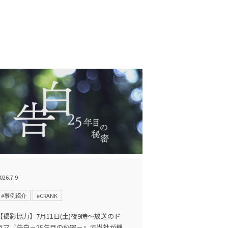
026.7.9
#事例紹介
#CRANK
【撮影協力】7月11日(土)夜9時〜放送のド
ラマ『告白－25年目の秘密－』で当社が機