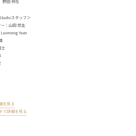
、野田 梓左
l Studioスタッフ＞
サー：山田 悠生
omeng Yuan
雄
誠士
希
史
詳細を見る
イトで詳細を見る