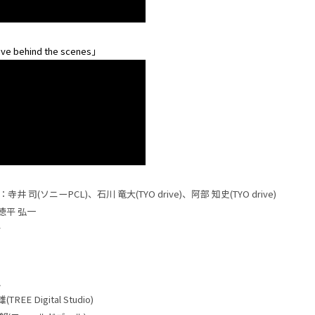
 behind the scenes」
 司(ソニーPCL)、石川 竜大(TYO drive)、阿部 知史(TYO drive)
徳平 弘一
希
久
REE Digital Studio)