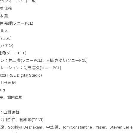
太郎(フィールドゴール)
橋 佳祐
木 薫
 嘉郎(ソニーPCL)
 貴人
UGE)
ハオン)
英資(ソニーPCL)
ン：井上 豊(ソニーPCL)、大橋 さゆり(ソニーPCL)
レーション：助田 喜久(ソニーPCL)
TREE Digital Studio)
山田 直樹
RI
平、堀内卓馬
：田渕 寿雄
川勝 仁、菅原 瞬(TENT)
ophiya Dezhakam、中埜 蓮、Tom Constantine、Yaser、Steven LeFe