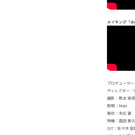
メイキング「drive
プロデューサー：寺井
ディレクター：
撮影：熊本 崇
照明：Maki
美術：末広 豪
特機：霜田 貴
DIT：佐々木 辰雄(T