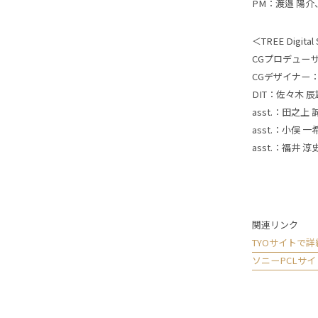
PM：渡邉 陽介
＜TREE Digita
CGプロデュー
CGデザイナー：Lu
DIT：佐々木 辰
asst.：田之上 
asst.：小俣 一
asst.：福井 淳
関連リンク
TYOサイトで
ソニーPCLサ