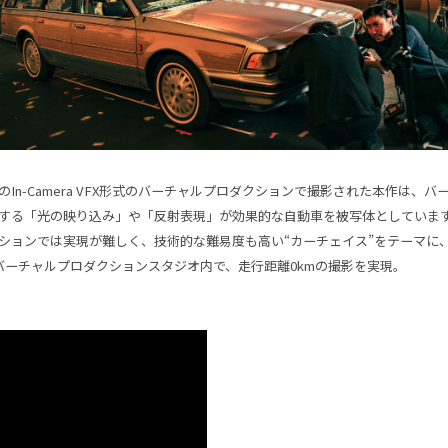
のIn-Camera VFX形式のバーチャルプロダクションで撮影された本作は、
する「光の映り込み」や「反射表現」が効果的な自動車を被写体としていま
ションでは実現が難しく、技術的な難易度も高い“カーチェイス”をテーマに
のバーチャルプロダクションスタジオ内で、走行距離0kmの撮影を実現。