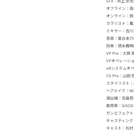
SFX：井上 宗
オフライン：高
オンライン：鈴
カラリスト：亀井
ミキサー：吉川
音楽：葛谷圭介(Y
効果：徳永義明(
VP Pro：大賀 
VPオペレーショ
xRシステムオペ
CG Pro：山田 悠生(
スタイリスト：
ヘアメイク：NO
演出補：安島哲
劇用車：GOOD
ガンエフェクト
キャスティング：
キャスト：松村 遼、S