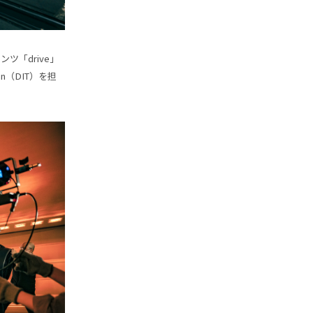
ツ「drive」
an（DIT）を担