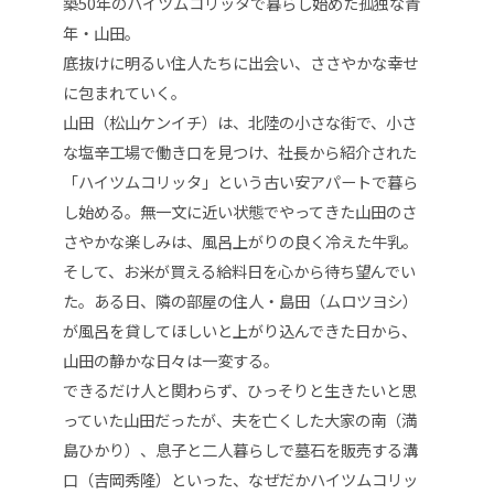
築50年のハイツムコリッタで暮らし始めた孤独な青
年・山田。
底抜けに明るい住人たちに出会い、ささやかな幸せ
に包まれていく。
山田（松山ケンイチ）は、北陸の小さな街で、小さ
な塩辛工場で働き口を見つけ、社長から紹介された
「ハイツムコリッタ」という古い安アパートで暮ら
し始める。無一文に近い状態でやってきた山田のさ
さやかな楽しみは、風呂上がりの良く冷えた牛乳。
そして、お米が買える給料日を心から待ち望んでい
た。ある日、隣の部屋の住人・島田（ムロツヨシ）
が風呂を貸してほしいと上がり込んできた日から、
山田の静かな日々は一変する。
できるだけ人と関わらず、ひっそりと生きたいと思
っていた山田だったが、夫を亡くした大家の南（満
島ひかり）、息子と二人暮らしで墓石を販売する溝
口（吉岡秀隆）といった、なぜだかハイツムコリッ