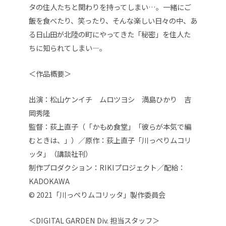
タの住人たちと関わりを持ってしまい…。一緒にご
飯を食べたり、笑ったり、そんな楽しい日々の中、あ
る日山田が北陸の町にやってきた「秘密」を住人た
ちに知られてしまい―。
＜作品概要＞
出演：松山ケンイチ ムロツヨシ 満島ひかり 吉
岡秀隆
監督：荻上直子（「かもめ食堂」「彼らが本気で編
むときは、」）／原作：荻上直子「川っぺりムコリ
ッタ」（講談社刊）
制作プロダクション：RIKIプロジェクト／配給：
KADOKAWA
© 2021「川っぺりムコリッタ」製作委員会
＜DIGITAL GARDEN Div. 担当スタッフ＞