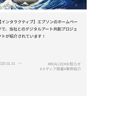
【インタラクティブ】エプソンのホームペー
【お知らせ】RE
ジで、当社とのデジタルアート共創プロジェ
ィア「REAL
クトが紹介されています！
025.01.31
2025.01.20
#REALIZE
#お知らせ
#メディア掲載
#事例紹介