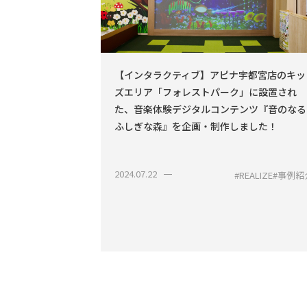
子®シリーズ
ンテンツ
【インタラクティブ】アピナ宇都宮店のキッ
のしいお店屋さん」
ズエリア「フォレストパーク」に設置され
た、音楽体験デジタルコンテンツ『音のなる
ふしぎな森』を企画・制作しました！
EALIZE
#事例紹介
2024.07.22
#REALIZE
#事例紹