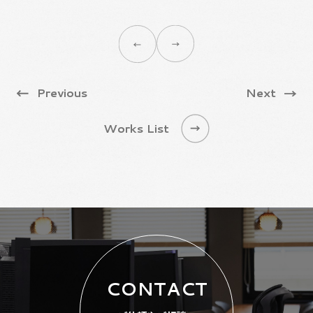
IZE
#施
#D
Previous
Next
Works List
CONTACT