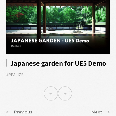
イ
Japanese garden for UE5 Demo
ボ
#REALIZE
た
#A
IZE
Previous
Next