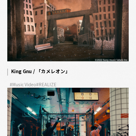
King Gnu / 「カメレオン」
#Music Video
#REALIZE