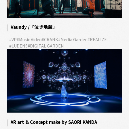
Vaundy /「泣き地蔵」
#VP
#Music Video
#CRANK
#Media Garden
#REALIZE
#LUDENS
#DIGITAL GARDEN
AR art & Concept make by SAORI KANDA