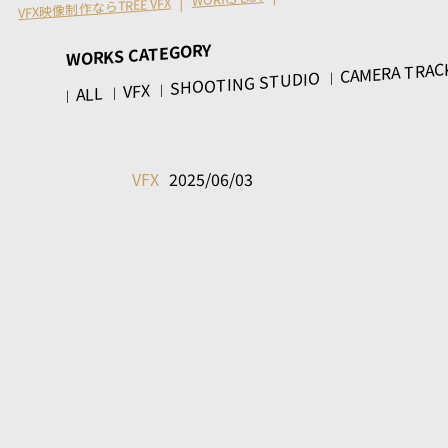
VFX映像制作ならTREE VFX
WORKS CATEGORY
CAMERA TRAC
SHOOTING STUDIO
VFX
ALL
VFX
2025/06/03
NHKエンタープライ