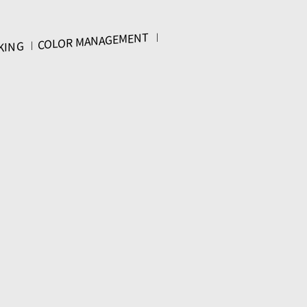
COLOR MANAGEMENT
KING
ズ / 東京国立博物館「イマーシ
ズム」