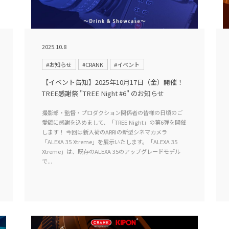
2025.10.8
#お知らせ
#CRANK
#イベント
【イベント告知】2025年10月17日（金）開催！
TREE感謝祭 "TREE Night #6" のお知らせ
撮影部・監督・プロダクション関係者の皆様の日頃のご
愛顧に感謝を込めまして、「TREE Night」の第6弾を開催
します！ 今回は新入荷のARRIの新型シネマカメラ
「ALEXA 35 Xtreme」を展示いたします。「ALEXA 35
Xtreme」は、既存のALEXA 35のアップグレードモデル
で...