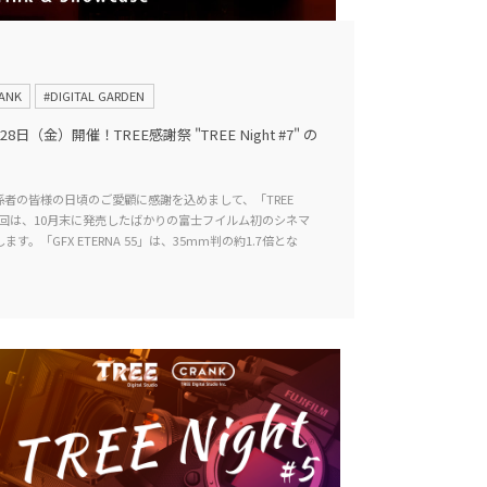
ANK
#DIGITAL GARDEN
日（金）開催！TREE感謝祭 "TREE Night #7" の
者の皆様の日頃のご愛顧に感謝を込めまして、「TREE
 今回は、10月末に発売したばかりの富士フイルム初のシネマ
します。「GFX ETERNA 55」は、35mm判の約1.7倍とな