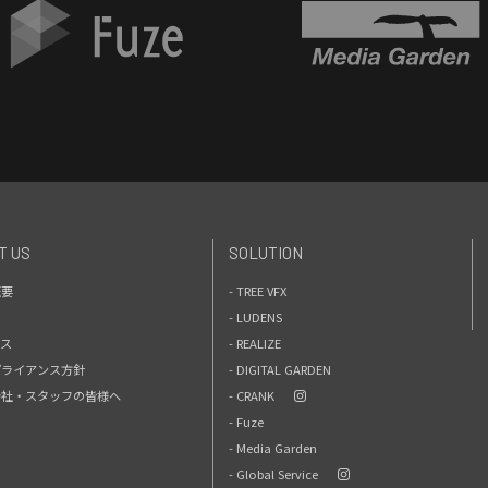
T US
SOLUTION
概要
- TREE VFX
- LUDENS
セス
- REALIZE
プライアンス方針
- DIGITAL GARDEN
力会社・スタッフの皆様へ
- CRANK
- Fuze
- Media Garden
- Global Service