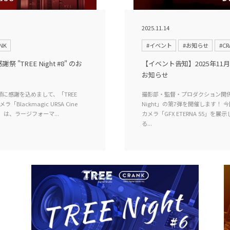
2025.11.14
NK
#イベント
#お知らせ
#CR
"TREE Night #8" のお
【イベント告知】2025年11月28
お知らせ
に感謝を込めまして、「TREE
撮影部・監督・プロダクション関係
lackmagic URSA Cine
Night」の第7弾を開催します！
 65」は、ラージフォーマ...
カメラ「GFX ETERNA 55」を展示
る...