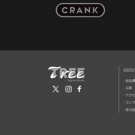
ABOU
- 会社
- 沿革
- アク
- コン
- 協