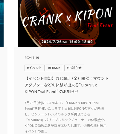
2024.7.19
#イベント
#CRANK
#お知らせ
【イベント告知】7月26日（金）開催！マウント
アダプターなどの体験が出来る"CRANK x
KIPON Trial Event" のお知らせ
7月26日(金)にCRANKにて、"CRANK x KIPON Trial
Event"を開催いたします！当日はKIPONの方々が来場
し、ビンテージレンズのルックが再現できる
「Module8」バリアブルルックチューナーの体験会や、
KIPONの新製品を多数展示いたします。過去の機材展示
イベントの風...