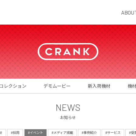
ABOU
コレクション
デモムービー
新入荷機材
機
NEWS
お知らせ
せ
#採用
#イベント
#メディア掲載
#事例紹介
#サービス
#受