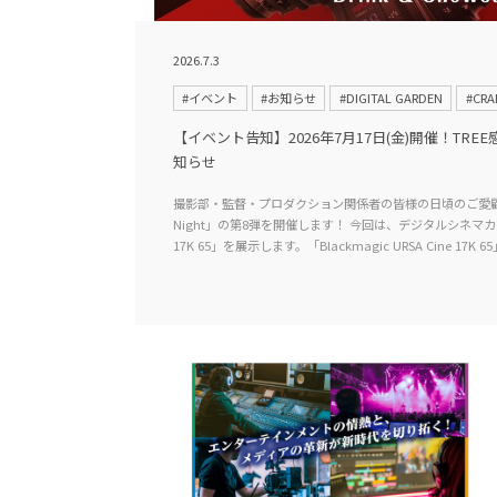
2026.7.3
#イベント
#お知らせ
#DIGITAL GARDEN
#CRA
【イベント告知】2026年7月17日(金)開催！TREE感謝祭 
知らせ
撮影部・監督・プロダクション関係者の皆様の日頃のご愛顧
Night」の第8弾を開催します！ 今回は、デジタルシネマカメラ「B
17K 65」を展示します。「Blackmagic URSA Cine 17K