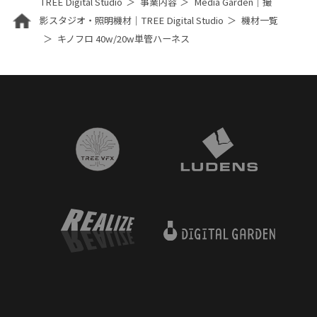
TREE Digital Studio
事業内容
Media Garden｜撮
影スタジオ・照明機材｜TREE Digital Studio
機材一覧
キノフロ 40w/20w単管ハーネス