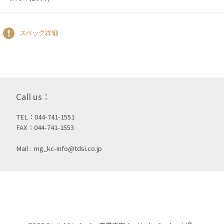
スペック詳細
Call us：
TEL：044-741-1551
FAX：044-741-1553
Mail :
mg_kc-info@tdsi.co.jp