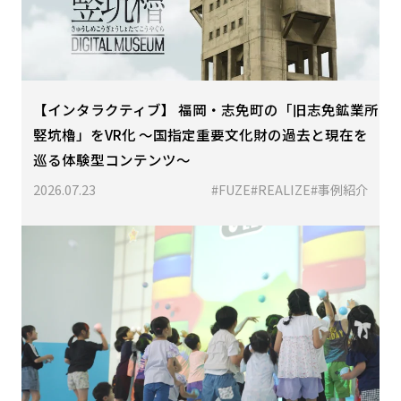
【インタラクティブ】 福岡・志免町の「旧志免鉱業所
竪坑櫓」をVR化 〜国指定重要文化財の過去と現在を
巡る体験型コンテンツ〜
2026.07.23
#FUZE
#REALIZE
#事例紹介