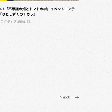
メ / 「不思議の畑とトマトの樹」イベントコンテ
大阪・関西万博 /
『ひとしずくのチカラ』
ぐる冒険」超時空
タラクティブ
#REALIZE
#MR
#施設 / イベント
#REALIZE
Next