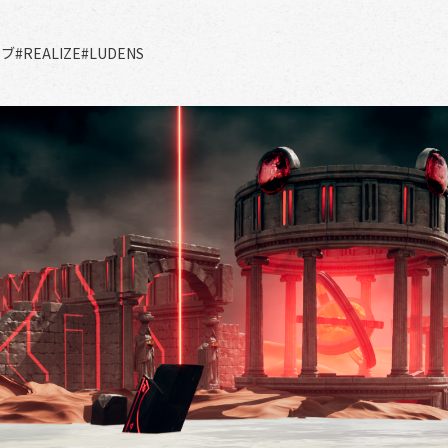
ィブ
#REALIZE
#LUDENS