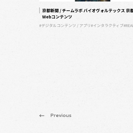
ミネーション「メイ
京都新聞 / チームラボ バイオヴォルテックス 京
k, feel ナナちゃん
Webコンテンツ
#デジタルコンテンツ / アプリ
#インタラクティブ
#REA
ンタラクティブ
Previous