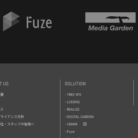
T US
SOLUTION
概要
- TREE VFX
- LUDENS
セス
- REALIZE
プライアンス方針
- DIGITAL GARDEN
力会社・スタッフの皆様へ
- CRANK
- Fuze