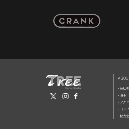
ABOU
- 会社
- 沿革
- アク
- コン
- 協