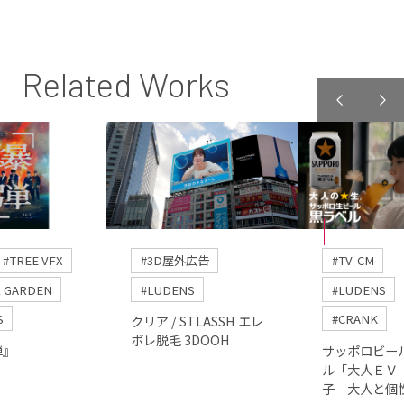
Related Works
#TREE VFX
#3D屋外広告
#TV-CM
L GARDEN
#LUDENS
#LUDENS
S
#CRANK
クリア / STLASSH エレ
ポレ脱毛 3DOOH
弾』
サッポロビール
ル「大人ＥＶ
子 大人と個