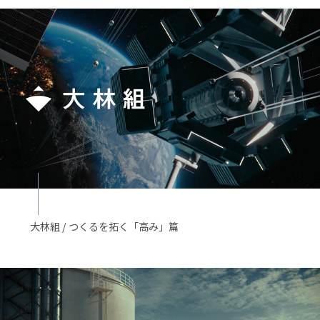
大林組 / つくるを拓く「高み」篇