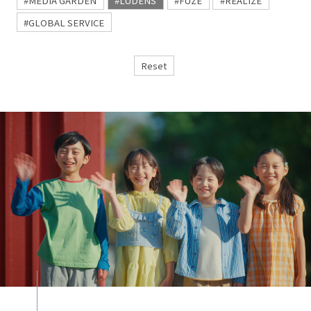
#MEDIA GARDEN
#LUDENS
#FUZE
#REALIZE
#GLOBAL SERVICE
Reset