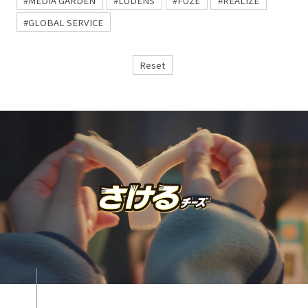
#MEDIA GARDEN
#LUDENS
#FUZE
#REALIZE
#GLOBAL SERVICE
Reset