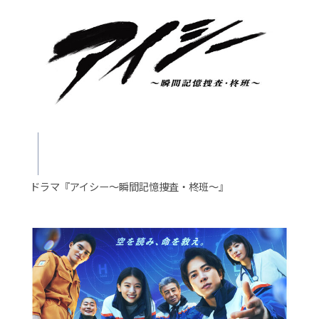
ドラマ『アイシー～瞬間記憶捜査・柊班～』