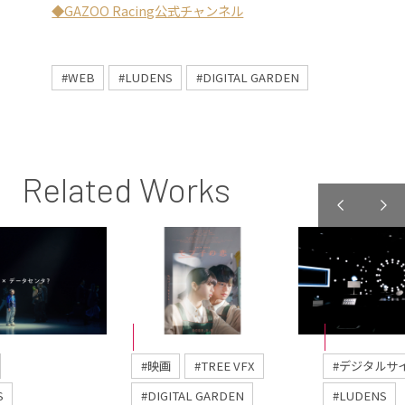
◆GAZOO Racing公式チャンネル
#WEB
#LUDENS
#DIGITAL GARDEN
Related Works
#映画
#TREE VFX
#デジタルサ
S
#DIGITAL GARDEN
#LUDENS