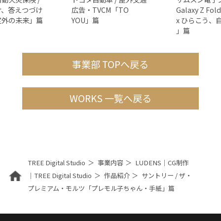
け、答えつづけ
広告・TVCM「TO
Galaxy Z F
定外の未来」篇
YOU」篇
x ひらこう、
」篇
事業部 TOPへ戻る
WORKS 一覧へ戻る
TREE Digital Studio
事業内容
LUDENS｜CG制作
｜TREE Digital Studio
作品紹介
サントリー / ザ・
プレミアム・モルツ「プレモル子ちゃん・手紙」篇