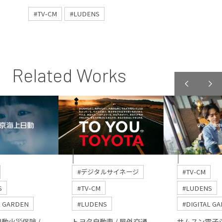
#TV-CM
#LUDENS
Related Works
#デジタルサイネージ
#TV-CM
S
#TV-CM
#LUDENS
L GARDEN
#LUDENS
#DIGITAL G
動火災保険 /
トヨタ自動車 / 屋外交通
サムスン電子ジ