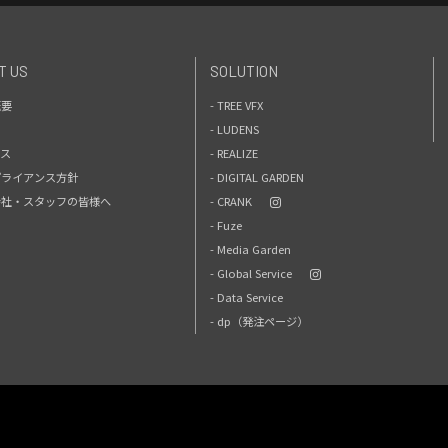
T US
SOLUTION
概要
- TREE VFX
- LUDENS
セス
- REALIZE
プライアンス方針
- DIGITAL GARDEN
力会社・スタッフの皆様へ
- CRANK
- Fuze
- Media Garden
- Global Service
- Data Service
- dp（発注ページ）