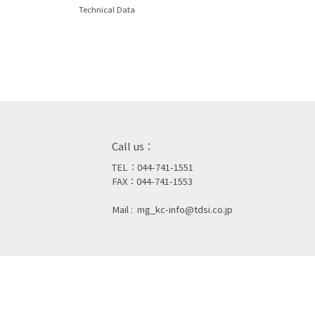
Technical Data
Call us：
TEL：044-741-1551
FAX：044-741-1553
Mail :
mg_kc-info@tdsi.co.jp