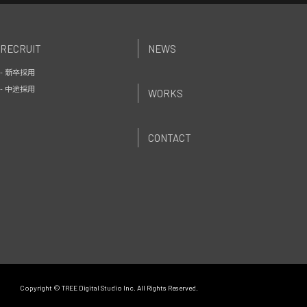
RECRUIT
NEWS
- 新卒採用
- 中途採用
WORKS
CONTACT
Copyright © TREE Digital Studio Inc. All Rights Reserved.