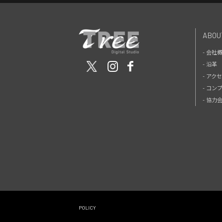
ABOU
- 会社
- 沿革
- アク
- コン
- 協
POLICY