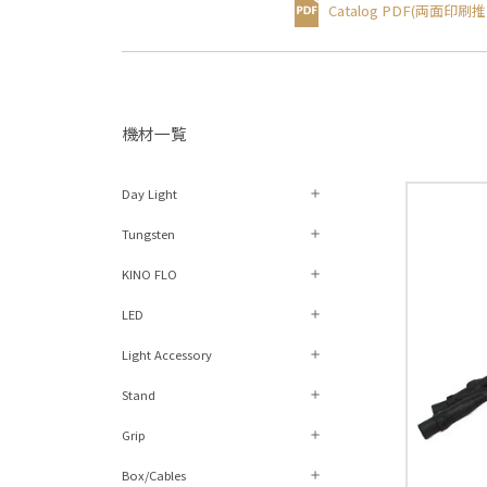
Catalog PDF
(両⾯印刷推
機材⼀覧
Day Light
Tungsten
KINO FLO
LED
Light Accessory
Stand
Grip
Box/Cables