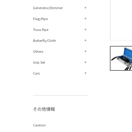
Generator/Dimmer
Flag/Pipe
Truss Pipe
Butterfly/Cloth
Others
Grip Set
Cars
その他情報
Caution