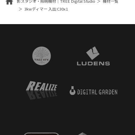
影スタジオ・照明機材｜TREE Digital Studio
機材一覧
3kwディマー 入出:C30x1