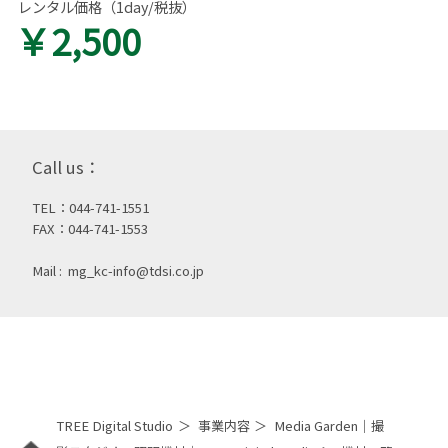
レンタル価格（1day/税抜）
￥2,500
Call us：
TEL：044-741-1551
FAX：044-741-1553
Mail :
mg_kc-info@tdsi.co.jp
TREE Digital Studio
事業内容
Media Garden｜撮