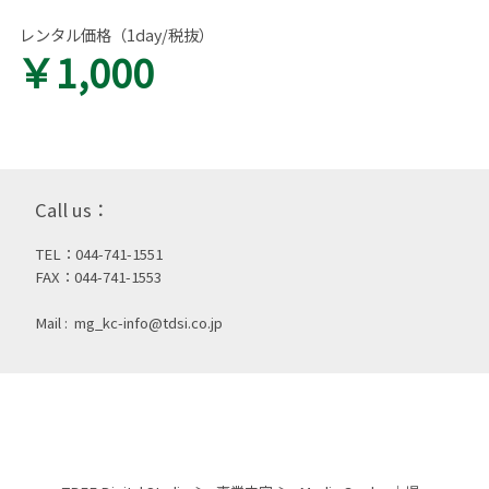
レンタル価格（1day/税抜）
￥1,000
Call us：
TEL：044-741-1551
FAX：044-741-1553
Mail :
mg_kc-info@tdsi.co.jp