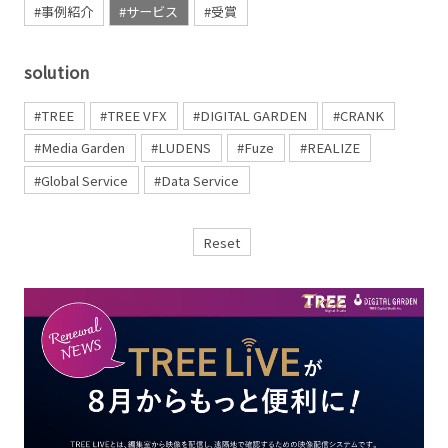
#事例紹介
#サービス
#受賞
solution
#TREE
#TREE VFX
#DIGITAL GARDEN
#CRANK
#Media Garden
#LUDENS
#Fuze
#REALIZE
#Global Service
#Data Service
Reset